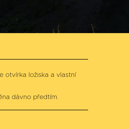
 otvírka ložiska a vlastní
děna dávno předtím.