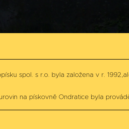
sku spol. s r.o. byla založena v r. 1992,ale
urovin na pískovně Ondratice byla prová